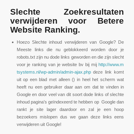
Slechte Zoekresultaten
verwijderen voor Betere
Website Ranking.
Hoezo Slechte inhoud verwijderen van Google? De
Meeste links die nu geblokkeerd worden door je
robots.txt zijn nu dode links geworden en die zijn slecht
voor je ranking van je website bv bij mij
htt
p:/
/ww
w.m
tsy
ste
ms.
nl/
wp-
adm
in/
adm
in-
aja
x.p
hp
deze link komt
uit op een blad met alleen () in heel het scherm wat
heeft nu een gebruiker daar aan om dat te vinden in
Google en door veel van dit soort dode links of slechte
inhoud pagina’s geïndexeerd te hebben op Google dan
rankt je site lager daardoor en zal je een hoop
bezoekers mislopen dus we gaan deze links eens
verwijderen uit Google!