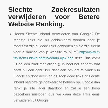
Slechte Zoekresultaten
verwijderen voor Betere
Website Ranking.
Hoezo Slechte inhoud verwijderen van Google? De
Meeste links die nu geblokkeerd worden door je
robots.txt zijn nu dode links geworden en die zijn slecht
voor je ranking van je website bv bij mij
htt
p:/
/ww
w.m
tsy
ste
ms.
nl/
wp-
adm
in/
adm
in-
aja
x.p
hp
deze link komt
uit op een blad met alleen () in heel het scherm wat
heeft nu een gebruiker daar aan om dat te vinden in
Google en door veel van dit soort dode links of slechte
inhoud pagina’s geïndexeerd te hebben op Google dan
rankt je site lager daardoor en zal je een hoop
bezoekers mislopen dus we gaan deze links eens
verwijderen uit Google!