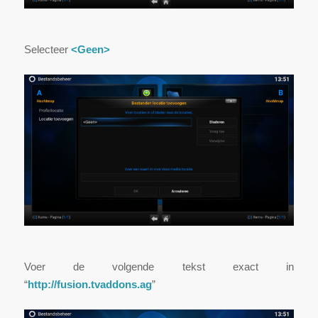
Selecteer
<Geen>
Voer de volgende tekst exact in
“
http://fusion.tvaddons.ag
”