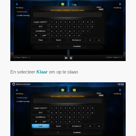
En selecteer
Klaar
om op te slaan