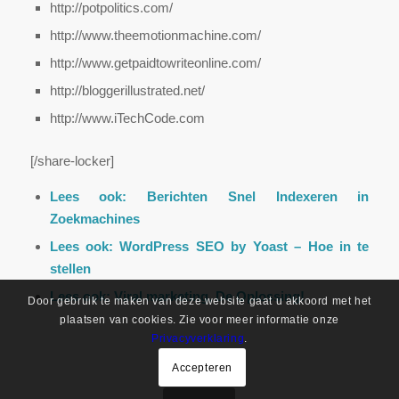
http://potpolitics.com/
http://www.theemotionmachine.com/
http://www.getpaidtowriteonline.com/
http://bloggerillustrated.net/
http://www.iTechCode.com
[/share-locker]
Lees ook:
Berichten Snel Indexeren in
Zoekmachines
Lees ook:
WordPress SEO by Yoast – Hoe in te
stellen
Lees ook:
Viral marketing, De Oplossing!
Door gebruik te maken van deze website gaat u akkoord met het
plaatsen van cookies. Zie voor meer informatie onze
Privacyverklaring
.
Accepteren