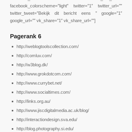
facebook_colorscheme=”light” twitter=”1″ twitter_url=””
twitter_tweet=”Bekijk dit bericht eens ” google=”1″
google_url=”” vk_share=”1″ vk_share_url=””]
Pagerank 6
http://weblogtoolscollection.com/
http://comluv.com/
http://w3blog.dk/
http://www.grokdotcom.com/
http://www.currybet.net/
http://www.socialtimes.com/
http://links.org.au/
http://www.jiscdigitalmedia.ac.uk/blog/
http://interactiondesign.sva.edu/
http://blog.photography.si.edu/